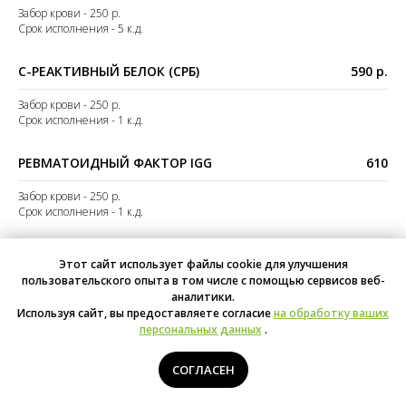
Забор крови - 250 р.
Срок исполнения - 5 к.д.
С-РЕАКТИВНЫЙ БЕЛОК (СРБ)
590 р.
Забор крови - 250 р.
Срок исполнения - 1 к.д.
РЕВМАТОИДНЫЙ ФАКТОР IGG
610
Забор крови - 250 р.
Срок исполнения - 1 к.д.
РЕВМАТОИДНЫЙ ФАКТОР IGA
1 310
Этот сайт использует файлы cookie для улучшения
пользовательского опыта в том числе с помощью сервисов веб-
Забор крови - 250 р.
аналитики.
Срок исполнения - 9 к.д.
Используя сайт, вы предоставляете согласие
на обработку ваших
персональных данных
.
АНТИСТРЕПТОЛИЗИН-O (АСЛО)
590
СОГЛАСЕН
Забор крови - 250 р.
Срок исполнения - 1 к.д.